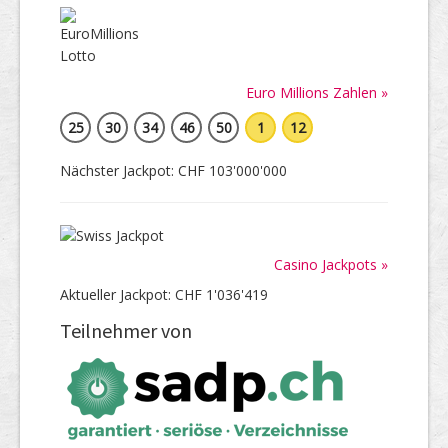
Euro Millions Zahlen »
25
30
34
46
50
1
12
Nächster Jackpot: CHF 103'000'000
Casino Jackpots »
Aktueller Jackpot: CHF 1'036'419
Teilnehmer von