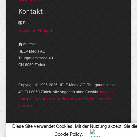
Kontakt
Email:
redaktion@help.ch
Adresse:
HELP Media AG
Thurgauerstrasse 40
CH-8050 Zürich
Copyright © 1996-2026 HELP Media AG, Thurgauer­strasse
Im­pres­
40, CH-8050 Zürich. Alle Angaben ohne Gewähr.
sum
AGB, Nut­zungs­bedin­gungen, Daten­schutz­er­
/
klärung
Diese Site verwendet Cookies. Mit der Nutzung akzept. Sie di
Cookie Policy
.