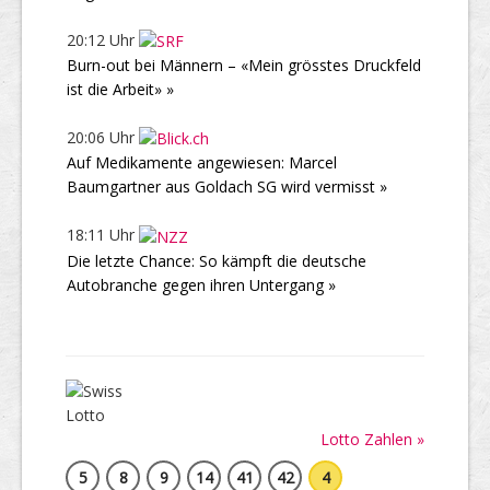
20:12 Uhr
Burn-out bei Männern – «Mein grösstes Druckfeld
ist die Arbeit» »
20:06 Uhr
Auf Medikamente angewiesen: Marcel
Baumgartner aus Goldach SG wird vermisst »
18:11 Uhr
Die letzte Chance: So kämpft die deutsche
Autobranche gegen ihren Untergang »
Lotto Zahlen »
5
8
9
14
41
42
4