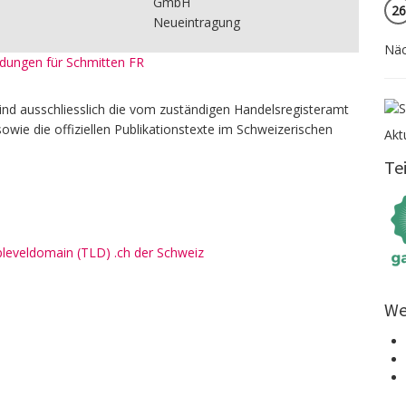
GmbH
26
Neueintragung
Näc
eldungen für Schmitten FR
ind ausschliesslich die vom zuständigen Handelsregisteramt
owie die offiziellen Publikationstexte im Schweizerischen
Akt
Te
pleveldomain (TLD) .ch der Schweiz
We