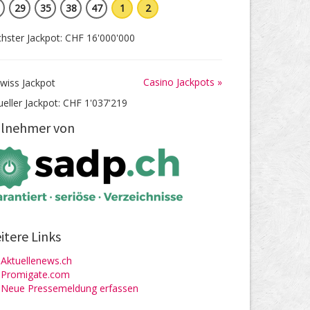
29
35
38
47
1
2
hster Jackpot: CHF 16'000'000
Casino Jackpots »
ueller Jackpot: CHF 1'037'219
ilnehmer von
itere Links
Aktuellenews.ch
Promigate.com
Neue Pressemeldung erfassen