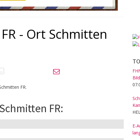
 FR - Ort Schmitten
TO
FHN
Bil
07.
Schmitten FR.
Sch
 Schmitten FR:
Kan
HEL
E-A
lan