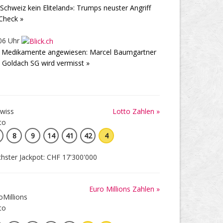
 Schweiz kein Eliteland»: Trumps neuster Angriff
Check »
06 Uhr
 Medikamente angewiesen: Marcel Baumgartner
 Goldach SG wird vermisst »
Lotto Zahlen »
8
9
14
41
42
4
hster Jackpot: CHF 17'300'000
Euro Millions Zahlen »