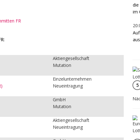
die
im 
chmitten FR
20:
Auf
aus
FR:
:
Aktiengesellschaft
Mutation
Einzelunternehmen
5
R)
Neueintragung
Näc
GmbH
Mutation
Aktiengesellschaft
Neueintragung