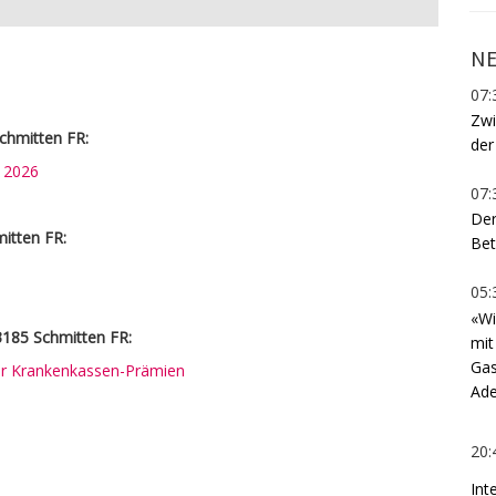
NE
07:
Zwi
chmitten FR:
der
n 2026
07:
Der
mitten FR:
Bet
05:
«Wi
3185 Schmitten FR:
mit
Gas
rer Krankenkassen-Prämien
Ade
20:
Int