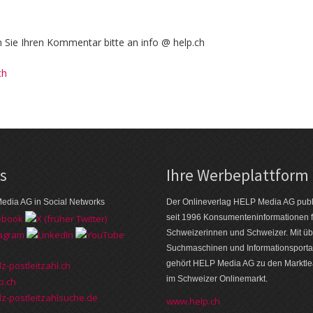
Sie Ihren Kommentar bitte an info @ help.ch
ch
ks
Ihre Werbeplattform
edia AG in Social Networks
Der Onlineverlag HELP Media AG publi
seit 1996 Konsumenten­informationen f
Schweizerinnen und Schweizer. Mit üb
Suchmaschinen und Informations­porta
gehört HELP Media AG zu den Markt­l
z-postleitzahl.ch
im Schweizer Onlinemarkt.
p.ch
z-postleitzahlsuche.de
www.help.ch