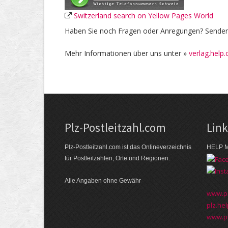
Switzerland search on Yellow Pages World
Haben Sie noch Fragen oder Anregungen? Senden 
Mehr Informationen über uns unter »
verlag.help.
Plz-Postleitzahl.com
Lin
Plz-Postleitzahl.com ist das Onlineverzeichnis
HELP M
für Postleitzahlen, Orte und Regionen.
Alle Angaben ohne Gewähr
www.pl
plz.hel
www.pl