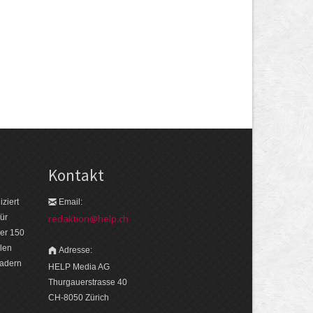
Kontakt
ziert
Email:
ür
redaktion@help.ch
er 150
len
Adresse:
eadern
HELP Media AG
Thurgauerstrasse 40
CH-8050 Zürich