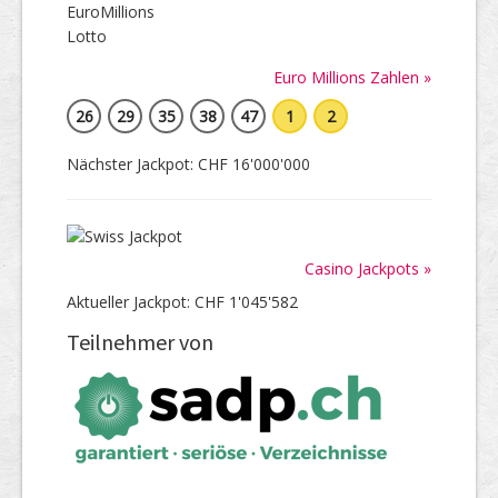
Euro Millions Zahlen »
26
29
35
38
47
1
2
Nächster Jackpot: CHF 16'000'000
Casino Jackpots »
Aktueller Jackpot: CHF 1'045'582
Teilnehmer von