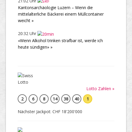
21:02 Uhr
Kantonsarchäologie Luzern – Wenn die
mittelalterliche Bäckerei einem Müllcontainer
weicht »
20:32 Uhr
«Wenn Alkohol trinken strafbar ist, werde ich
heute sündigen» »
Lotto Zahlen »
2
6
8
14
38
40
1
Nächster Jackpot: CHF 18'200'000