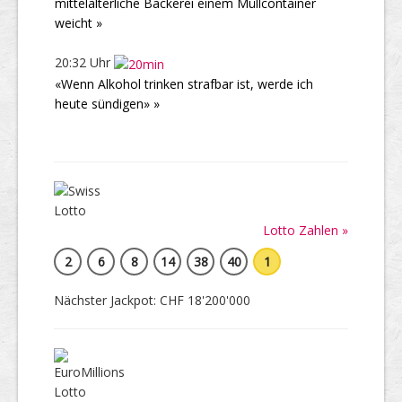
mittelalterliche Bäckerei einem Müllcontainer
weicht »
20:32 Uhr
«Wenn Alkohol trinken strafbar ist, werde ich
heute sündigen» »
Lotto Zahlen »
2
6
8
14
38
40
1
Nächster Jackpot: CHF 18'200'000