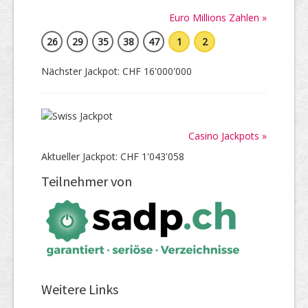
Euro Millions Zahlen »
26
29
35
38
47
1
2
Nächster Jackpot: CHF 16'000'000
Casino Jackpots »
Aktueller Jackpot: CHF 1'043'058
Teilnehmer von
Weitere Links