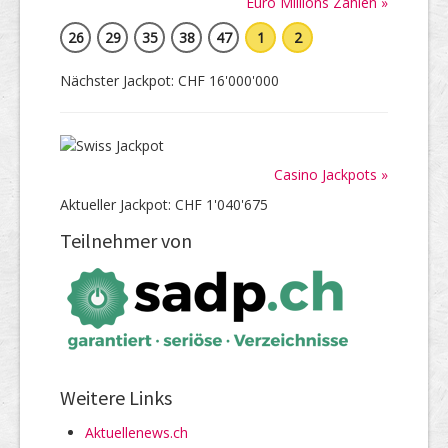
Euro Millions Zahlen »
26
29
35
38
47
1
2
Nächster Jackpot: CHF 16'000'000
Casino Jackpots »
Aktueller Jackpot: CHF 1'040'675
Teilnehmer von
Weitere Links
Aktuellenews.ch