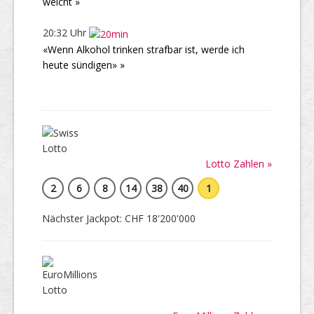
weicht »
20:32 Uhr
«Wenn Alkohol trinken strafbar ist, werde ich
heute sündigen» »
Lotto Zahlen »
2
6
8
14
38
40
1
Nächster Jackpot: CHF 18'200'000