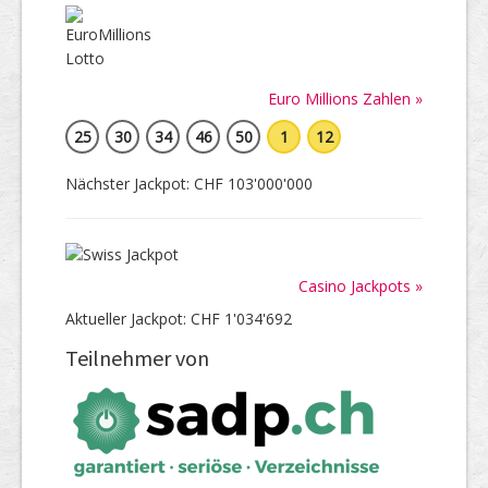
Euro Millions Zahlen »
25
30
34
46
50
1
12
Nächster Jackpot: CHF 103'000'000
Casino Jackpots »
Aktueller Jackpot: CHF 1'034'692
Teilnehmer von