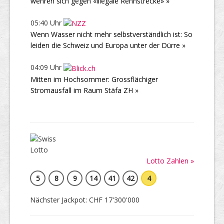
wehren sich gegen «illegale Rennstrecke» »
05:40 Uhr
Wenn Wasser nicht mehr selbstverständlich ist: So
leiden die Schweiz und Europa unter der Dürre »
04:09 Uhr
Mitten im Hochsommer: Grossflächiger
Stromausfall im Raum Stäfa ZH »
Lotto Zahlen »
5
8
9
14
41
42
4
Nächster Jackpot: CHF 17'300'000