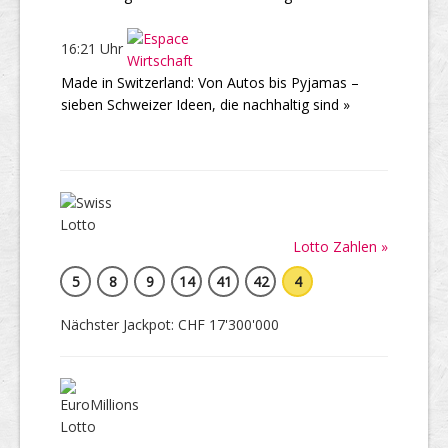
16:21 Uhr
Made in Switzerland: Von Autos bis Pyjamas –
sieben Schweizer Ideen, die nachhaltig sind »
Lotto Zahlen »
5
8
9
14
41
42
4
Nächster Jackpot: CHF 17'300'000