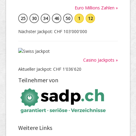
Euro Millions Zahlen »
25
30
34
46
50
1
12
Nächster Jackpot: CHF 103'000'000
Casino Jackpots »
Aktueller Jackpot: CHF 1'036'620
Teilnehmer von
Weitere Links