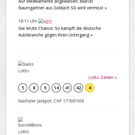
Auf Medikamente angewiesen: Marcel
Baumgartner aus Goldach SG wird vermisst »
18:11 Uhr
Die letzte Chance: So kämpft die deutsche
Autobranche gegen ihren Untergang »
Lotto Zahlen »
5
8
9
14
41
42
4
Nächster Jackpot: CHF 17'300'000