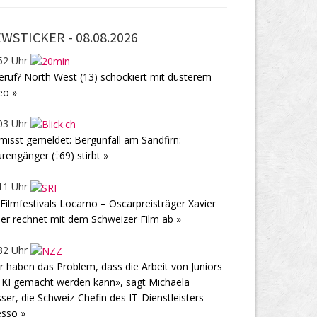
WSTICKER -
08.08.2026
52 Uhr
feruf? North West (13) schockiert mit düsterem
eo »
03 Uhr
misst gemeldet: Bergunfall am Sandfirn:
rengänger (†69) stirbt »
11 Uhr
 Filmfestivals Locarno – Oscarpreisträger Xavier
ler rechnet mit dem Schweizer Film ab »
32 Uhr
r haben das Problem, dass die Arbeit von Juniors
 KI gemacht werden kann», sagt Michaela
ser, die Schweiz-Chefin des IT-Dienstleisters
sso »