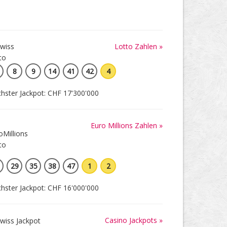
Lotto Zahlen »
8
9
14
41
42
4
hster Jackpot: CHF 17'300'000
Euro Millions Zahlen »
29
35
38
47
1
2
hster Jackpot: CHF 16'000'000
Casino Jackpots »