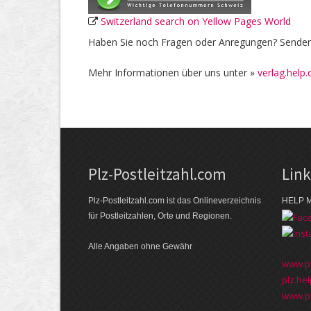
Switzerland search on Yellow Pages World
Haben Sie noch Fragen oder Anregungen? Senden 
Mehr Informationen über uns unter »
verlag.help.
Plz-Postleitzahl.com
Lin
Plz-Postleitzahl.com ist das Onlineverzeichnis
HELP M
für Postleitzahlen, Orte und Regionen.
Alle Angaben ohne Gewähr
www.pl
plz.hel
www.pl