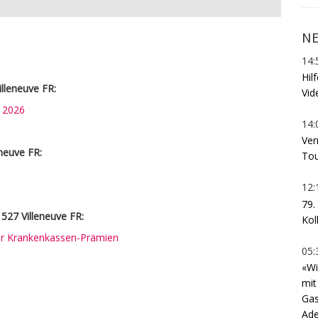
NE
14:
Hil
lleneuve FR:
Vid
n 2026
14:
Ver
eneuve FR:
Tou
12:
79.
527 Villeneuve FR:
Kol
rer Krankenkassen-Prämien
05:
«Wi
mit
Gas
Ade