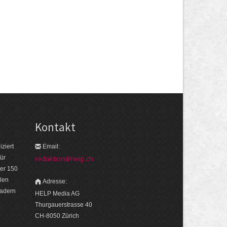
Kontakt
ziert
Email:
ür
redaktion@help.ch
er 150
len
Adresse:
eadern
HELP Media AG
Thurgauerstrasse 40
CH-8050 Zürich