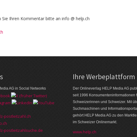
Sie Ihren Kommentar bitte an info @ help.ch
ch
ks
Ihre Werbeplattform
edia AG in Social Networks
Der Onlineverlag HELP Media AG publi
seit 1996 Konsumenten­informationen f
Schweizerinnen und Schweizer. Mit üb
Suchmaschinen und Informations­porta
gehört HELP Media AG zu den Markt­l
z-postleitzahl.ch
im Schweizer Onlinemarkt.
p.ch
z-postleitzahlsuche.de
www.help.ch