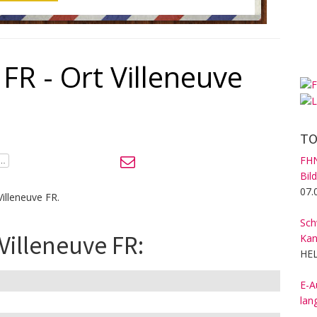
FR - Ort Villeneuve
TO
FHN
Bil
07.
illeneuve FR.
Sch
Villeneuve FR:
Kan
HEL
E-A
lan