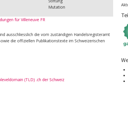
Stiftung
Akt
Mutation
Te
ldungen für Villeneuve FR
ind ausschliesslich die vom zuständigen Handelsregisteramt
owie die offiziellen Publikationstexte im Schweizerischen
We
pleveldomain (TLD) .ch der Schweiz