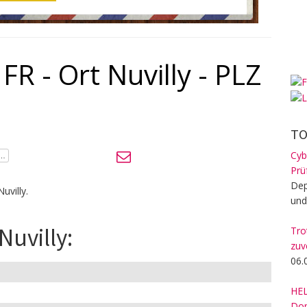
FR - Ort Nuvilly - PLZ
TO
Cyb
Prü
Dep
uvilly.
und
Nuvilly:
Tro
zuv
06.
HEL
Dom