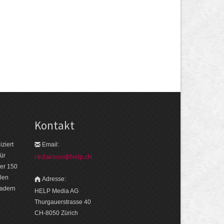
Kontakt
ziert
Email:
ür
redaktion@help.ch
er 150
len
Adresse:
eadern
HELP Media AG
Thurgauerstrasse 40
CH-8050 Zürich