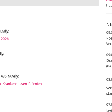
HEL
NE
villy:
09:
Pos
n 2026
Ver
ly:
09:
Dra
(84
485 Nuvilly:
08:
rer Krankenkassen-Prämien
Ver
sta
07:
Jav