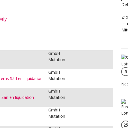
Def
21:
illy
Ist
Mit
:
GmbH
Mutation
5
GmbH
ems Sàrl en liquidation
Mutation
Näc
GmbH
Sàrl en liquidation
Mutation
GmbH
Mutation
25