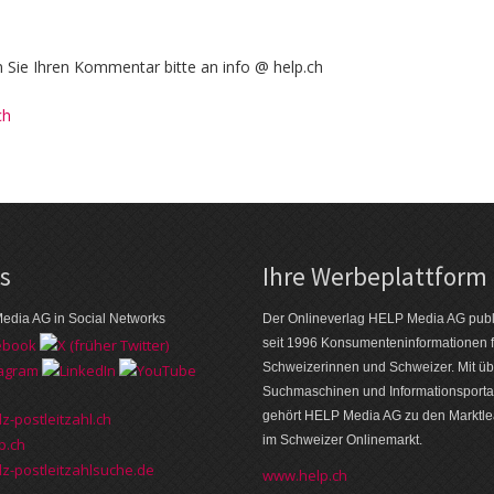
Sie Ihren Kommentar bitte an info @ help.ch
ch
ks
Ihre Werbeplattform
edia AG in Social Networks
Der Onlineverlag HELP Media AG publi
seit 1996 Konsumenten­informationen f
Schweizerinnen und Schweizer. Mit üb
Suchmaschinen und Informations­porta
gehört HELP Media AG zu den Markt­l
z-postleitzahl.ch
im Schweizer Onlinemarkt.
p.ch
z-postleitzahlsuche.de
www.help.ch