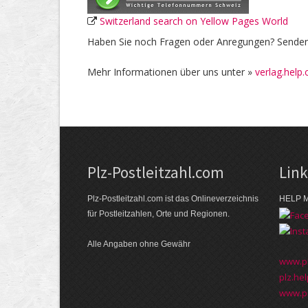
Switzerland search on Yellow Pages World
Haben Sie noch Fragen oder Anregungen? Senden 
Mehr Informationen über uns unter »
verlag.help.
Plz-Postleitzahl.com
Lin
Plz-Postleitzahl.com ist das Onlineverzeichnis
HELP M
für Postleitzahlen, Orte und Regionen.
Alle Angaben ohne Gewähr
www.pl
plz.hel
www.pl