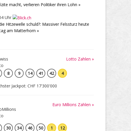
izite macht, verlieren Politiker ihren Lohn »
04 Uhr
 die Hitzewelle schuld?: Massiver Felssturz heute
tag am Matterhorn »
Lotto Zahlen »
8
9
14
41
42
4
hster Jackpot: CHF 17'300'000
Euro Millions Zahlen »
30
34
46
50
1
12