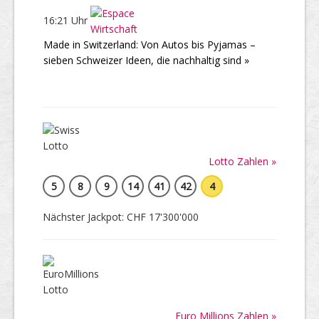
16:21 Uhr
Made in Switzerland: Von Autos bis Pyjamas –
sieben Schweizer Ideen, die nachhaltig sind »
Lotto Zahlen »
5
8
9
14
41
42
4
Nächster Jackpot: CHF 17'300'000
Euro Millions Zahlen »