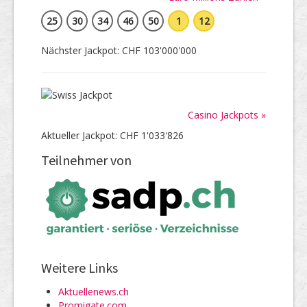
25
30
34
46
50
1
12
Nächster Jackpot: CHF 103'000'000
Casino Jackpots »
Aktueller Jackpot: CHF 1'033'826
Teilnehmer von
Weitere Links
Aktuellenews.ch
Promigate.com