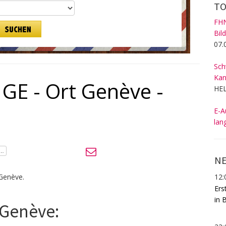
TO
FHN
Bil
07.
Sch
Kan
 GE - Ort Genève -
HEL
E-A
lan
NE
12:
 Genève.
Ers
in 
 Genève: