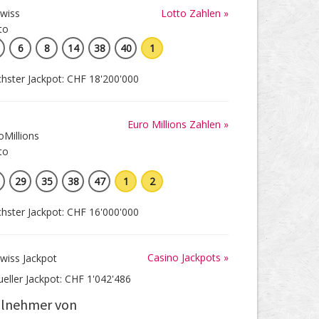
Lotto Zahlen »
6
8
14
38
40
1
hster Jackpot: CHF 18'200'000
Euro Millions Zahlen »
29
35
38
47
1
2
hster Jackpot: CHF 16'000'000
Casino Jackpots »
ueller Jackpot: CHF 1'042'486
ilnehmer von