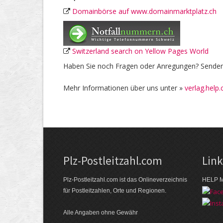
Domainbörse auf www.domainmarktplatz.ch
Switzerland search on Yellow Pages World
Haben Sie noch Fragen oder Anregungen? Senden 
Mehr Informationen über uns unter »
verlag.help.
Plz-Postleitzahl.com
Lin
Plz-Postleitzahl.com ist das Onlineverzeichnis
HELP M
für Postleitzahlen, Orte und Regionen.
Alle Angaben ohne Gewähr