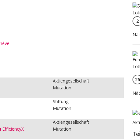
2
Näc
enève
:
26
Aktiengesellschaft
Mutation
Näc
Stiftung
Mutation
Aktiengesellschaft
Akt
 EfficiencyX
Mutation
Te