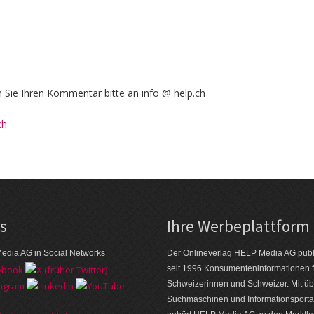
Sie Ihren Kommentar bitte an info @ help.ch
ch
ks
Ihre Werbeplattform
edia AG in Social Networks
Der Onlineverlag HELP Media AG publi
seit 1996 Konsumenten­informationen f
Schweizerinnen und Schweizer. Mit üb
Suchmaschinen und Informations­porta