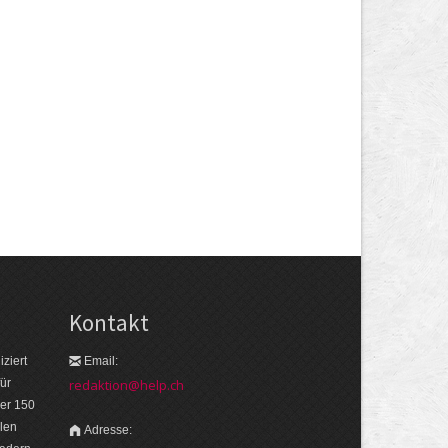
Kontakt
ziert
Email:
ür
redaktion@help.ch
er 150
len
Adresse: