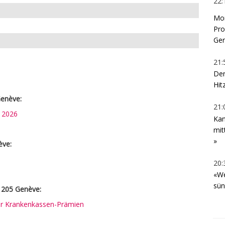
22:
Mon
Pro
Ger
21:
Der
Hit
enève:
21:
n 2026
Kan
mit
»
ève:
20:
«We
sün
 1205 Genève:
rer Krankenkassen-Prämien