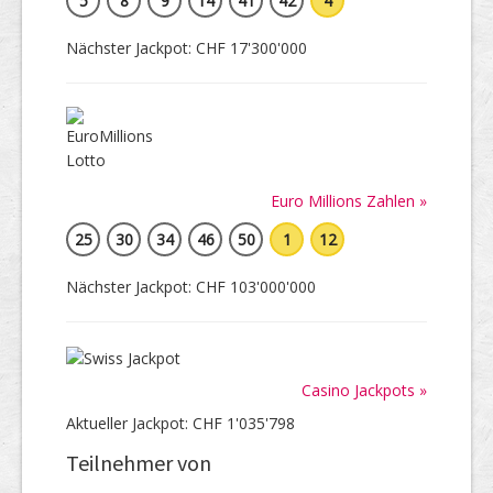
5
8
9
14
41
42
4
Nächster Jackpot: CHF 17'300'000
Euro Millions Zahlen »
25
30
34
46
50
1
12
Nächster Jackpot: CHF 103'000'000
Casino Jackpots »
Aktueller Jackpot: CHF 1'035'798
Teilnehmer von