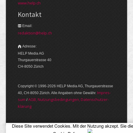
www.help.ch
Kontakt
Email:
redaktion@help.ch
Adresse:
HELP Media AG
Thurgauerstrasse 40
CH-8050 Zürich
Copyright © 1996-2026 HELP Media AG, Thurgauer­strasse
Im­pres­
40, CH-8050 Zürich. Alle Angaben ohne Gewähr.
sum
AGB, Nut­zungs­bedin­gungen, Daten­schutz­er­
/
klärung
Diese Site verwendet Cookies. Mit der Nutzung akzept. Sie di