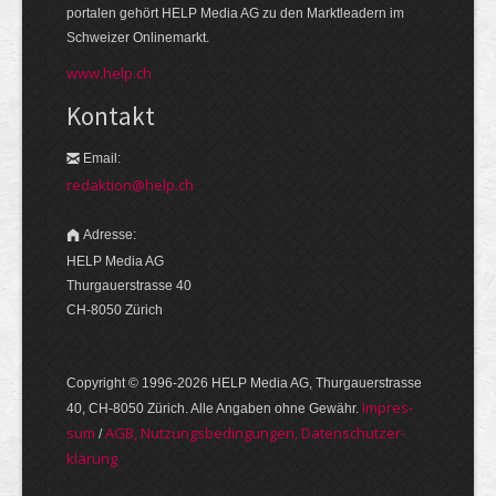
portalen gehört HELP Media AG zu den Markt­leadern im
Schweizer Onlinemarkt.
www.help.ch
Kontakt
Email:
redaktion@help.ch
Adresse:
HELP Media AG
Thurgauerstrasse 40
CH-8050 Zürich
Copyright © 1996-2026 HELP Media AG, Thurgauer­strasse
Im­pres­
40, CH-8050 Zürich. Alle Angaben ohne Gewähr.
sum
AGB, Nut­zungs­bedin­gungen, Daten­schutz­er­
/
klärung