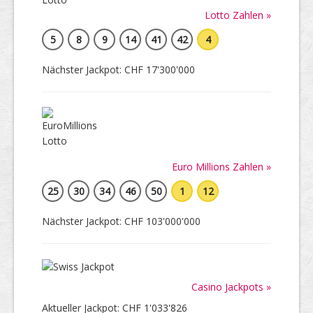
Lotto Zahlen »
5
8
9
14
41
42
4
Nächster Jackpot: CHF 17'300'000
Euro Millions Zahlen »
25
30
34
46
50
1
12
Nächster Jackpot: CHF 103'000'000
Casino Jackpots »
Aktueller Jackpot: CHF 1'033'826