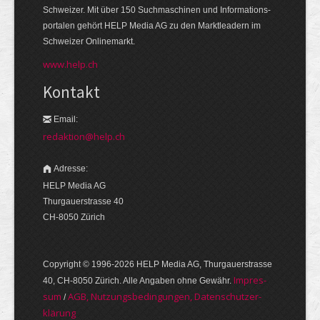
Schweizer. Mit über 150 Suchmaschinen und Informations­
portalen gehört HELP Media AG zu den Markt­leadern im
Schweizer Onlinemarkt.
www.help.ch
Kontakt
Email:
redaktion@help.ch
Adresse:
HELP Media AG
Thurgauerstrasse 40
CH-8050 Zürich
Copyright © 1996-2026 HELP Media AG, Thurgauer­strasse
Im­pres­
40, CH-8050 Zürich. Alle Angaben ohne Gewähr.
sum
AGB, Nut­zungs­bedin­gungen, Daten­schutz­er­
/
klärung