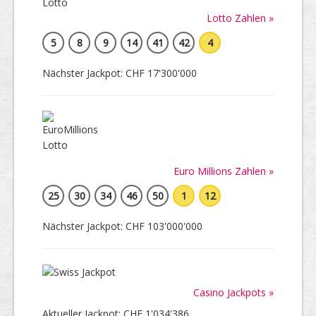
Lotto Zahlen »
5
8
9
14
41
42
4
Nächster Jackpot: CHF 17'300'000
Euro Millions Zahlen »
25
30
34
46
50
1
12
Nächster Jackpot: CHF 103'000'000
Casino Jackpots »
Aktueller Jackpot: CHF 1'034'386