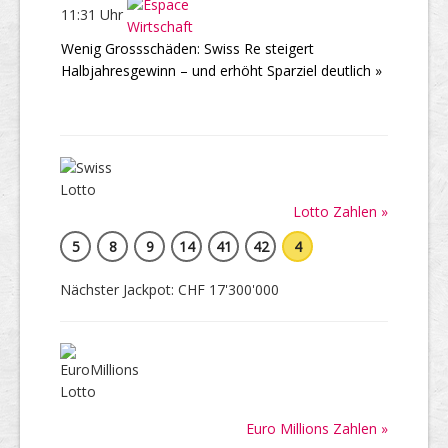
11:31 Uhr
Wenig Grossschäden: Swiss Re steigert
Halbjahresgewinn – und erhöht Sparziel deutlich »
Lotto Zahlen »
5
8
9
14
41
42
4
Nächster Jackpot: CHF 17'300'000
Euro Millions Zahlen »