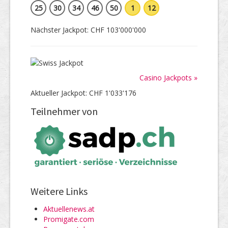
25
30
34
46
50
1
12
Nächster Jackpot: CHF 103'000'000
Casino Jackpots »
Aktueller Jackpot: CHF 1'033'176
Teilnehmer von
Weitere Links
Aktuellenews.at
Promigate.com