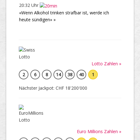
20:32 Uhr
«Wenn Alkohol trinken strafbar ist, werde ich
heute sündigen» »
Lotto Zahlen »
2
6
8
14
38
40
1
Nächster Jackpot: CHF 18'200'000
Euro Millions Zahlen »