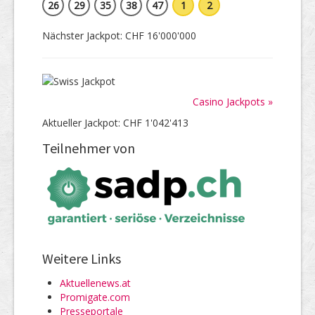
26
29
35
38
47
1
2
Nächster Jackpot: CHF 16'000'000
Casino Jackpots »
Aktueller Jackpot: CHF 1'042'413
Teilnehmer von
Weitere Links
Aktuellenews.at
Promigate.com
Presseportale