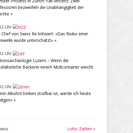
ster-Prozess in Zürich: Fall Vincenz: Zwei
fessoren bezweifeln die Unabhängigkeit der
ichte »
52 Uhr
 Chef von Swiss Re kritisiert: «Das Risiko einer
zewelle wurde unterschätzt» »
02 Uhr
tonsarchäologie Luzern – Wenn die
telalterliche Bäckerei einem Müllcontainer weicht
32 Uhr
nn Alkohol trinken strafbar ist, werde ich heute
digen» »
Lotto Zahlen »