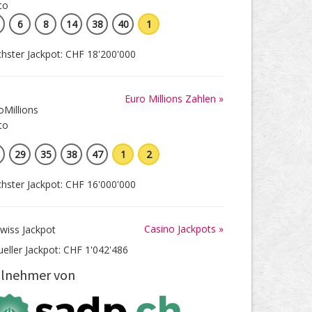
6
8
14
38
40
1
hster Jackpot: CHF 18'200'000
Euro Millions Zahlen »
29
35
38
47
1
2
hster Jackpot: CHF 16'000'000
Casino Jackpots »
ueller Jackpot: CHF 1'042'486
ilnehmer von