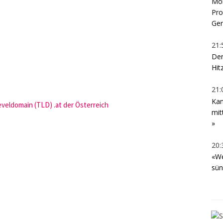
Mon
Pro
Ger
21:
Der
Hit
21:
Kan
eveldomain (TLD) .at der Österreich
mit
»
20:
«We
sün