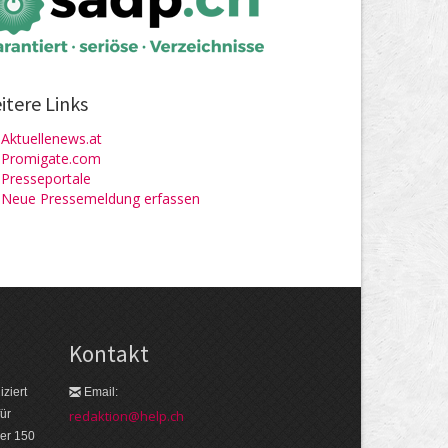
itere Links
Aktuellenews.at
Promigate.com
Presseportale
Neue Pressemeldung erfassen
Kontakt
ziert
Email:
ür
redaktion@help.ch
er 150