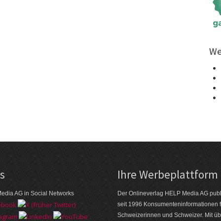
We
ks
Ihre Werbeplattform
edia AG in Social Networks
Der Onlineverlag HELP Media AG publi
seit 1996 Konsumenten­informationen f
Schweizerinnen und Schweizer. Mit üb