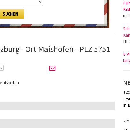
FHN
Bil
07.
Sch
Kan
HEL
zburg - Ort Maishofen - PLZ 5751
E-A
lan
NE
 Maishofen.
12:
Ers
in 
22: