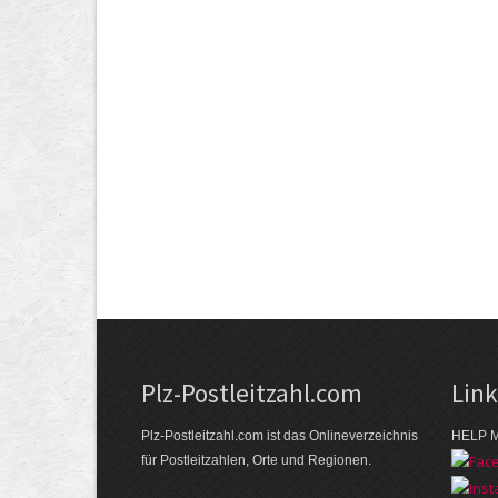
Plz-Postleitzahl.com
Lin
Plz-Postleitzahl.com ist das Onlineverzeichnis
HELP M
für Postleitzahlen, Orte und Regionen.